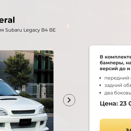
eral
ля Subaru Legacy B4 BE
В комплект
бамперы, н
версий до и
передний 
задний обв
два боковы
Цена: 23 
З