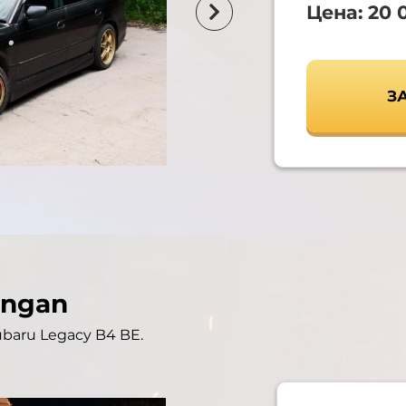
Цена: 20 
З
angan
baru Legacy B4 BE.