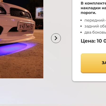
В комплекте
накладки н
пороги.
передний 
задний обв
два боковы
Цена: 10 
З