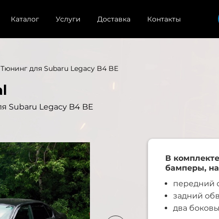
Каталог
Услуги
Доставка
Контакты
Тюнинг для Subaru Legacy B4 BE
l
ля Subaru Legacy B4 BE
В комплекте
бамперы, на
передний о
задний обв
два боковы